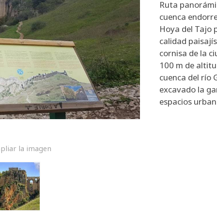
Ruta panorámic
cuenca endorre
Hoya del Tajo 
calidad paisají
cornisa de la c
100 m de altitu
cuenca del río 
excavado la ga
espacios urban
pliar la imagen