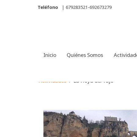
Teléfono
| 679283521-692673279
Inicio
Quiénes Somos
Actividad
Actividades
La Hoya del Tajo