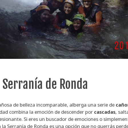
 Serranía de Ronda
añosa de belleza incomparable, alberga una serie de
caño
vidad combina la emoción de descender por
cascadas
, salt
resionante. Si eres un buscador de emociones o simplemen
 la Serranía de Ronda es una opción que no querrás perde